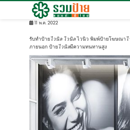
Skip
to
content
11
พ.ค. 2022
รับทำป้าย
ไวนิล ไวนิล
ไวนิว พิมพ์ป้ายโฆษณา
ไ
ภายนอก ป้าย
ไวนิล
มีความทนทานสูง