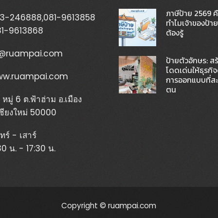
ภาษีป้าย 2569 ค
3-246888
,
081-9613858
ทำไมเจ้าของป้
81-9613868
ต้องรู้
@ruampai.com
ป้ายตัวอักษร: ส
โดดเด่นให้ธุรกิจ
w.ruampai.com
การออกแบบที่สะ
ตน
หมู่ 6 ต.ฟ้าฮ่าม อ.เมือง
เชียงใหม่ 50000
ทร์ - เสาร์
30 น. - 17:30 น.
Copyright © ruampai.com
|
by HashThemes