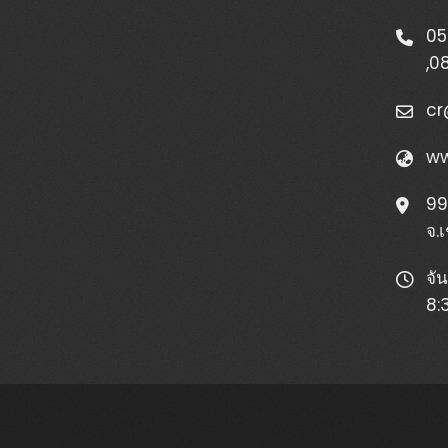
05
,
0
cr
ww
99 
จ.
จัน
8: