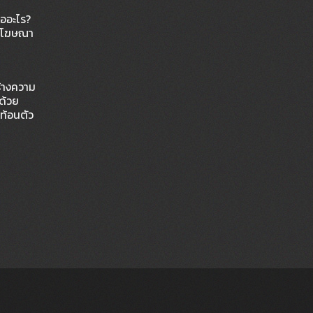
ืออะไร?
ายโฆษณา
ร้างความ
ด้วย
ท้อนตัว